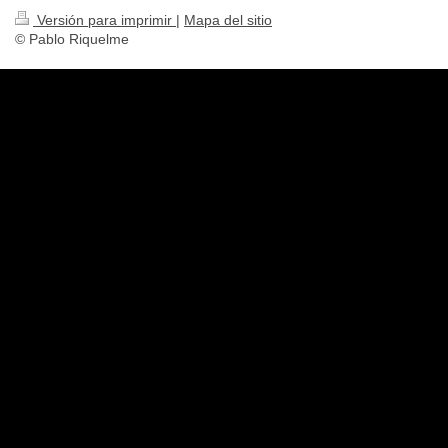
Versión para imprimir
|
Mapa del sitio
© Pablo Riquelme